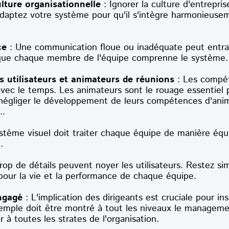
lture organisationnelle
: Ignorer la culture d'entrepri
aptez votre système pour qu'il s'intègre harmonieusem
ce
: Une communication floue ou inadéquate peut entraî
 que chaque membre de l'équipe comprenne le système.
 utilisateurs et animateurs de réunions
: Les compét
avec le temps. Les animateurs sont le rouage essentiel p
 négliger le développement de leurs compétences d'anima
..
stème visuel doit traiter chaque équipe de manière équi
.
Trop de détails peuvent noyer les utilisateurs. Restez si
 pour la vie et la performance de chaque équipe.
ngagé
: L'implication des dirigeants est cruciale pour ins
xemple doit être montré à tout les niveaux le manageme
 à toutes les strates de l'organisation.