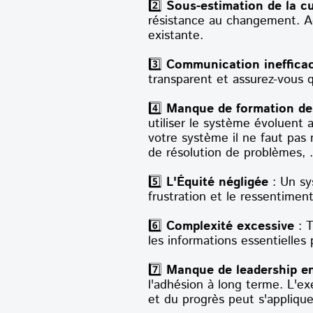
2️⃣
Sous-estimation de la cu
résistance au changement. Ad
existante.
3️⃣
Communication ineffica
transparent et assurez-vous
4️⃣
Manque de formation des
utiliser le système évoluent 
votre système il ne faut pas
de résolution de problèmes, .
5️⃣
L'Équité négligée
: Un sy
frustration et le ressentiment
6️⃣
Complexité excessive
: 
les informations essentielles
7️⃣
Manque de leadership e
l'adhésion à long terme. L'e
et du progrès peut s'appliquer