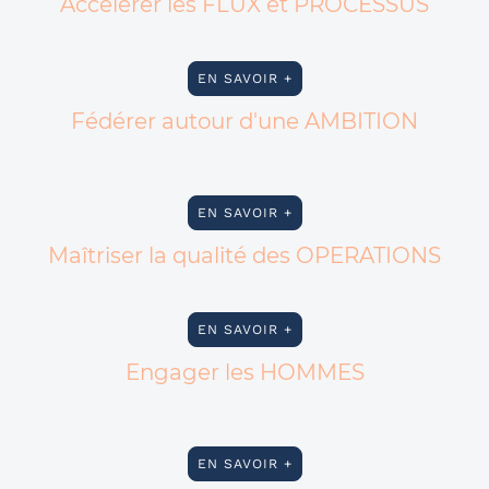
Accélérer les FLUX et PROCESSUS
Simplicité, fluidité, rythme et rapididité
EN SAVOIR +
Fédérer autour d'une AMBITION
Partage et progression ensemble vers des objectifs porteurs de
sens
EN SAVOIR +
Maîtriser la qualité des OPERATIONS
Standardisation, répétabilité et robustesse
EN SAVOIR +
Engager les HOMMES
Epanouissement dans une organisation créative, coopérative,
apprenante et responsabilisante
EN SAVOIR +