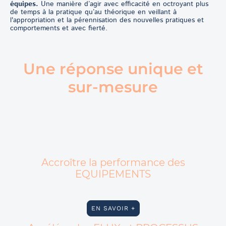
équipes.
Une manière d’agir avec efficacité en octroyant plus
de temps à la pratique qu’au théorique en veillant à
l'appropriation et la pérennisation des nouvelles pratiques et
comportements et avec fierté.
Une réponse unique et
sur-mesure
L'accompagnement proposé à chacun de nos clients pour nos
missions s'appuie sur les
7 domaines
de l'
Excellence
industrielle
et du
LEAN Management
ci-dessous, nous
pouvons vous accompagner sur un ou plusieurs des domaines
d'excellence ci-dessous suivant vos problématiques et vos
besoins :
Accroître la performance des
EQUIPEMENTS
Fiabilité, ergonomie, productivité et flexibilité
EN SAVOIR +